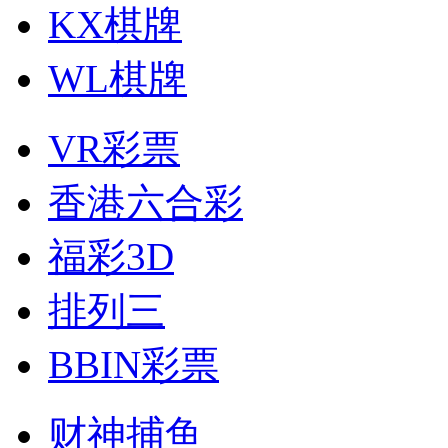
KX棋牌
WL棋牌
VR彩票
香港六合彩
福彩3D
排列三
BBIN彩票
财神捕鱼