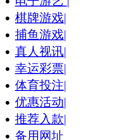
电子游艺
|
棋牌游戏
|
捕鱼游戏
|
真人视讯
|
幸运彩票
|
体育投注
|
优惠活动
|
推荐入款
|
备用网址