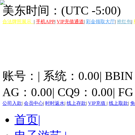
美东时间：
(UTC -5:00)
合法牌照展示
|
手机APP
|
VIP充值通道
|
彩金领取大厅
|
抢红包
|
账号：
|
系统：
0.00
|
BBI
AG：
0.00
|
CQ9：
0.00
|
FG
公司入款
|
会员中心
|
时时返水
|
线上存款
|
VIP充值
|
线上取款
|
免
首页
|